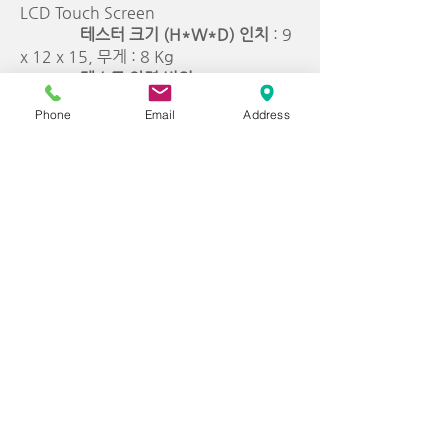
LCD Touch Screen
테스터 크기 (H*W*D) 인치
: 9
x 12 x 15, 무게 : 8 Kg
테스트 압력 범위
: Pressure
Decay; 진공에서 500psi (35bar) 까지
Phone
Email
Address
Mass Flow
; 0
에서 20 slpm
분해능
: 0.00001psi (0.06pa)
감도
: 0.05% PD / 0.012%
DPD
최대 채널 수
: 4
유량 범위
: 0.01CC/M 에서
1000SLPM 까지
프로그램 수
: 100개
통신
:
RS-232
, (2) Host USB
2.0 Ports, Device USB Ports, Rj 45
Ethernet
센서 종류
: Pressure, Mass
Flow
테스트 방법
: measure,